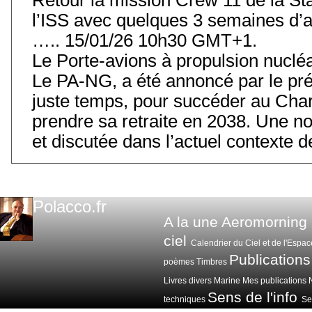
l’ISS avec quelques 3 semaines d’
….. 15/01/26 10h30 GMT+1.
Le Porte-avions à propulsion nuclé
Le PA-NG, a été annoncé par le prés
juste temps, pour succéder au Char
prendre sa retraite en 2038. Une 
et discutée dans l’actuel contexte
Polacco.fr
A la une
Aeromorning
ciel
Calendrier du Ciel et de l'Espac
Publications
poèmes
Timbres
Livres divers
Marine
Mes publications
Sens de l'info
techniques
Sen