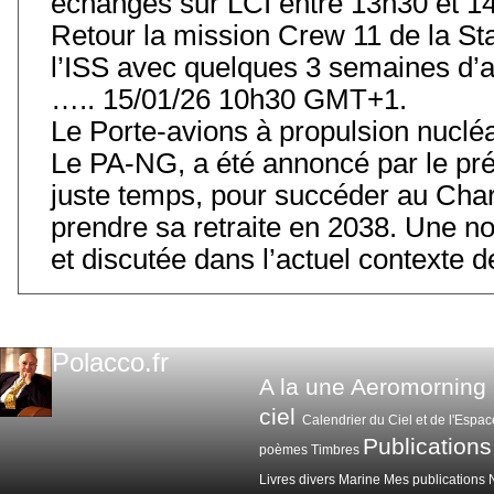
échanges sur LCI entre 13h30 et 14
Retour la mission Crew 11 de la Stat
l’ISS avec quelques 3 semaines d’
….. 15/01/26 10h30 GMT+1.
Le Porte-avions à propulsion nuclé
Le PA-NG, a été annoncé par le prés
juste temps, pour succéder au Char
prendre sa retraite en 2038. Une 
et discutée dans l’actuel contexte
Polacco.fr
A la une
Aeromorning
ciel
Calendrier du Ciel et de l'Espac
Publications
poèmes
Timbres
Livres divers
Marine
Mes publications