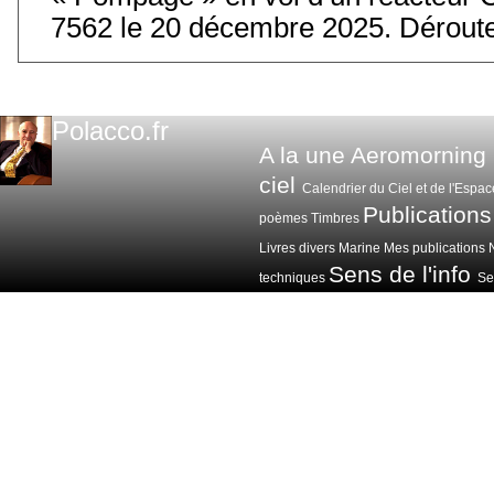
7562 le 20 décembre 2025. Déroute
Polacco.fr
A la une
Aeromorning
ciel
Calendrier du Ciel et de l'Espac
Publications
poèmes
Timbres
Livres divers
Marine
Mes publications
Sens de l'info
techniques
Sen
Voitures avions