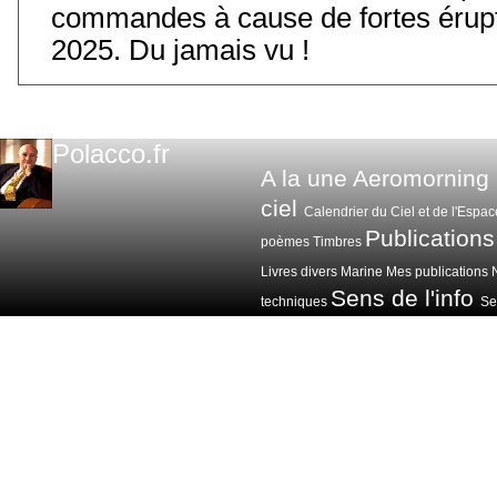
commandes à cause de fortes érupt
2025. Du jamais vu !
Polacco.fr
A la une
Aeromorning
ciel
Calendrier du Ciel et de l'Espac
Publications
poèmes
Timbres
Livres divers
Marine
Mes publications
Sens de l'info
techniques
Sen
Voitures avions