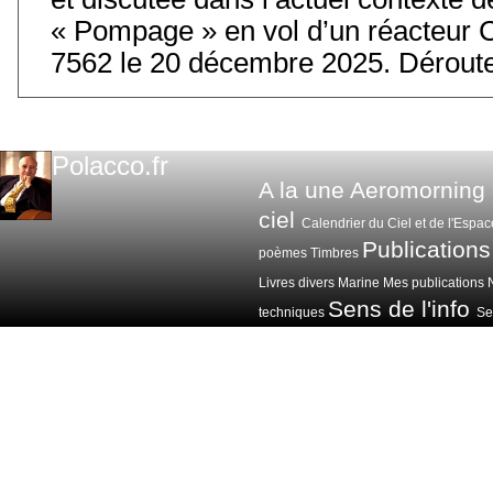
« Pompage » en vol d’un réacteur 
7562 le 20 décembre 2025. Déroute
Polacco.fr
A la une
Aeromorning
ciel
Calendrier du Ciel et de l'Espac
Publications
poèmes
Timbres
Livres divers
Marine
Mes publications
Sens de l'info
techniques
Sen
Voitures avions