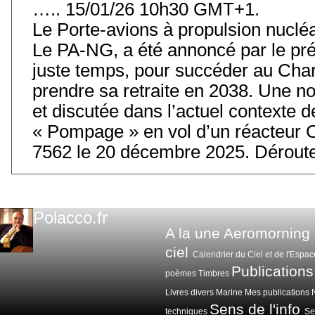
….. 15/01/26 10h30 GMT+1.
Le Porte-avions à propulsion nuclé
Le PA-NG, a été annoncé par le prés
juste temps, pour succéder au Char
prendre sa retraite en 2038. Une 
et discutée dans l’actuel contexte
« Pompage » en vol d’un réacteur 
7562 le 20 décembre 2025. Déroute
Polacco.fr
A la une
Aeromorning
ciel
Calendrier du Ciel et de l'Espac
Publications
poèmes
Timbres
Livres divers
Marine
Mes publications
Sens de l'info
techniques
Sen