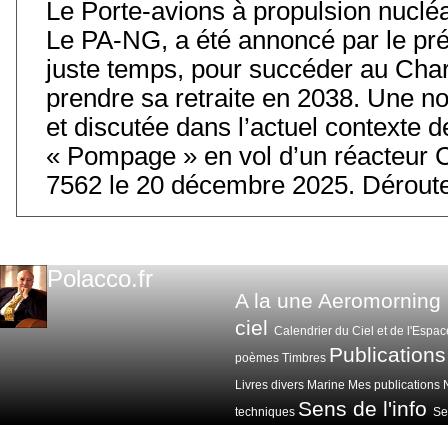
Le Porte-avions à propulsion nuclé
Le PA-NG, a été annoncé par le prés
juste temps, pour succéder au Char
prendre sa retraite en 2038. Une 
et discutée dans l’actuel contexte
« Pompage » en vol d’un réacteur 
7562 le 20 décembre 2025. Déroute
Polacco.fr
A la une
Aeromorning
ciel
Calendrier du Ciel et de l'Espac
Publications
poèmes
Timbres
Livres divers
Marine
Mes publications
Sens de l'info
techniques
Sen
Voitures avions