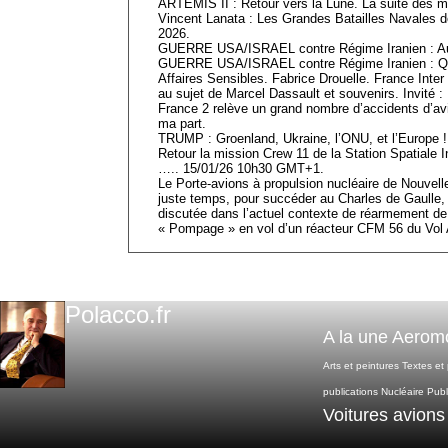
ARTEMIS II : Retour vers la Lune. La suite des mi
Vincent Lanata : Les Grandes Batailles Navales d
2026.
GUERRE USA/ISRAEL contre Régime Iranien : Aut
GUERRE USA/ISRAEL contre Régime Iranien : Qu
Affaires Sensibles. Fabrice Drouelle. France Int
au sujet de Marcel Dassault et souvenirs. Invité :
France 2 relève un grand nombre d’accidents d’a
ma part.
TRUMP : Groenland, Ukraine, l’ONU, et l’Europe !
Retour la mission Crew 11 de la Station Spatiale
….. 15/01/26 10h30 GMT+1.
Le Porte-avions à propulsion nucléaire de Nouvelle
juste temps, pour succéder au Charles de Gaulle,
discutée dans l’actuel contexte de réarmement d
« Pompage » en vol d’un réacteur CFM 56 du Vol 
Polacco.fr
A la une
Aeromo
Arts et peintures
Textes et
publications
Nucléaire
Publ
Voitures avions