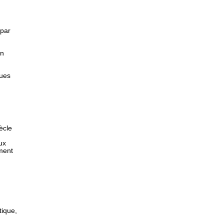
 par
en
ques
ècle
ux
ment
tique,
.