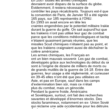
En 2007 toutes les armes chimiques
devraient avoir disparu de la surface du globe.
Evidemment, il restera nécessaire de
contrôler les pays récalcitrants. Toujours est-il que
la convention de Paris, de Janvier 93 a été signée
165 pays, sur 185 représentés à l’ONU.
En 1993 on avait encore en tête les
craintes engendrées par le potentiel militaire Iraki
durant la guerre du golfe. On sait aujourd’hui que
les Irakiens n’ont pas utilisé leur gaz de combat
parce que les conditions météorologiques et tacti
n’étaient quasiment jamais réunies, que les
missiles Scud chimiques n’étaient pas au point, et
que les Irakiens craignaient aussi de déchaîner la
colère américaine.
Les armes chimiques, les Français en
ont un bien mauvais souvenir. Les gaz de combat,
développés grâce aux technologies du début du si
sont à l’origine de dizaine de milliers de morts ou
de grands mutilés de la guerre de 14-18. Entre de
guerres, leur usage a été réglementé, et curieuse
en 39-45 elles n’ont été que peu utilisées en
Asie, et pas en Europe, sauf dans les camps
d’extermination bien sûr, mais ce n’était
plus du combat, mais un génocide.
Pendant la guerre froide, Américains
et Soviétiques, surtout, ont fait des recherches
savantes et développé d’énormes stocks. Des
stocks faramineux, notamment en ex- Union Sovié
qui réclame une aide occidentale pour les détruire