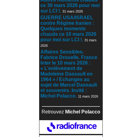
ce 30 mars 2026 pour moi
sur LCI !.
31 mars 2026
GUERRE USA/ISRAEL
contre Régime Iranien :
Quelques moments
chauds ce 10 mars 2026
pour moi sur LCI !.
31 mars
2026
Affaires Sensibles.
Fabrice Drouelle. France
Inter le 10 mars 2026 :
« L’enlèvement de
Madeleine Dassault en
1964 » / Echanges au
sujet de Marcel Dassault
et souvenirs. Invité :
Michel Polacco.
11 mars 2026
Retrouvez
Michel Polacco