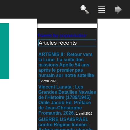
Tweets by popoaviateur
Articles récents
ARTEMIS II : Retour vers
la Lune. La suite des
missions Apollo 54 ans
après le premier pas
humain sur notre satellite
!
2 avril 2026
Vincent Lanata : Les
Grandes Batailles Navales
de l’Histoire (1789/1945)
Odile Jacob Ed. Préface
de Jean-Christophe
Fromantin. 2026.
1 avril 2026
GUERRE USA/ISRAEL
contre Régime Iranien :
Autres moments chauds