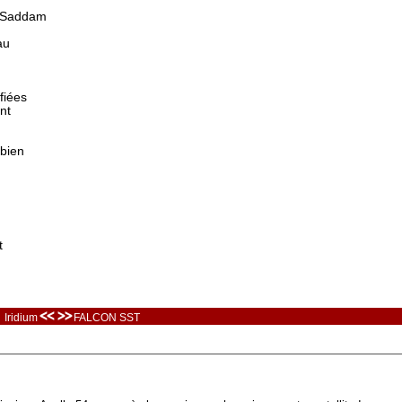
e Saddam
au
fiées
nt
 bien
t
<< >>
Iridium
FALCON SST