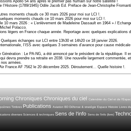
ssions Apollo 54 ans après le premier pas humain sur notre satellite !
e l’Histoire (1789/1945) Odile Jacob Ed. Préface de Jean-Christophe Fromanti
res moments chauds ce 30 mars 2026 pour moi sur LCI !.
elques moments chauds ce 10 mars 2026 pour moi sur LCI !.
er le 10 mars 2026 : « L’enlèvement de Madeleine Dassault en 1964 » / Echang
 Michel Polacco.
vions légers en France chaque année. Reportage avec quelques explications 
 Quelques échanges sur LCI entre 13h30 et 14h20 ce 18 janvier 2026.
 Internationale, l’ISS avec quelques 3 semaines d’avance pour cause médicale
 Génération : Le PA-NG, a été annoncé par le président de la république. Il e
 qui devra prendre sa retraite en 2038. Une nouvelle largement commentée, et
e nos armées.
Air France AF 7562 le 20 décembre 2025. Déroutement… Quelle histoire !.
rning Chroniques
Chroniques du ciel
Calendrier du Ciel et de l'Espa
Publications
 poèmes
Timbres
Aviation
BD
Défense & stratégie
Espace
Histoire
Livres di
Sens de l'info
Techno
ications diverses
Sciences & techniques
Sens de l'info (livre)