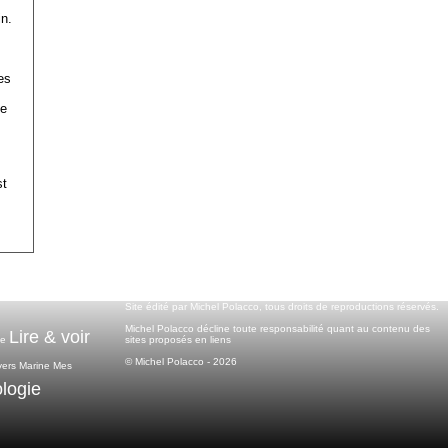
n.
es
de
st
Site édité par Michel Polacco, tous droits de reproductions réservés.
Michel Polacco décline toute responsabilité quant au contenu des
Lire & voir
sites proposés en liens
ce
© Michel Polacco - 2026
vers
Marine
Mes
logie