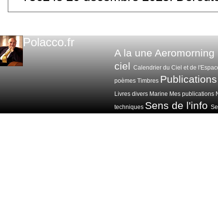
Polacco.fr
A la une
Aeromorning
ciel
Calendrier du Ciel et de l'Espac
Publications
poèmes
Timbres
Livres divers
Marine
Mes publications
Sens de l'info
techniques
Sen
Voitures avions