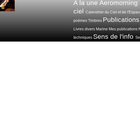
A la une
Aeromorning
ciel
Calendrier du Ciel et de l'Espac
Publications
poèmes
Timbres
Livres divers
Marine
Mes publications
Sens de l'info
techniques
Sen
Voitures avions