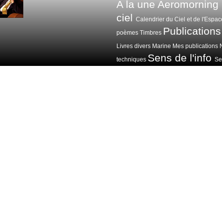
A la une
Aeromorning
ciel
Calendrier du Ciel et de l'Espac
Publications
poèmes
Timbres
Livres divers
Marine
Mes publications
Sens de l'info
techniques
Sen
Voitures avions