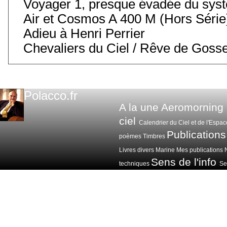
Voyager 1, presque évadée du syst
Air et Cosmos A 400 M (Hors Série
Adieu à Henri Perrier
Chevaliers du Ciel / Rêve de Goss
Polacco.fr
A la une
Aeromorning
ciel
Calendrier du Ciel et de l'Espac
Publications
poèmes
Timbres
Livres divers
Marine
Mes publications
Sens de l'info
techniques
Sen
Voitures avions