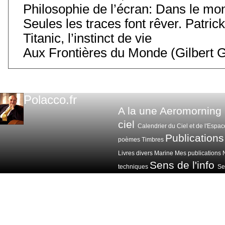
Philosophie de l’écran: Dans le mo
Seules les traces font rêver. Patric
Titanic, l’instinct de vie
Aux Frontières du Monde (Gilbert Gr
Polacco.fr
A la une
Aeromorning
ciel
Calendrier du Ciel et de l'Espac
Publications
poèmes
Timbres
Livres divers
Marine
Mes publications
Sens de l'info
techniques
Sen
Voitures avions