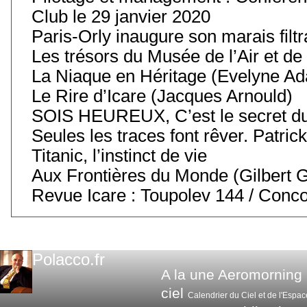
Club le 29 janvier 2020
Paris-Orly inaugure son marais filt
Les trésors du Musée de l’Air et de
La Niaque en Héritage (Evelyne A
Le Rire d’Icare (Jacques Arnould)
SOIS HEUREUX, C’est le secret du
Seules les traces font rêver. Patric
Titanic, l’instinct de vie
Aux Frontières du Monde (Gilbert Gr
Revue Icare : Toupolev 144 / Conc
Polacco.fr
A la une
Aeromorning
ciel
Calendrier du Ciel et de l'Espac