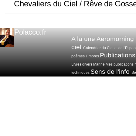
Chevaliers du Ciel / Rêve de Goss
Polacco.fr
A la une
Aeromorning
ciel
Calendrier du Ciel et de l'Espac
Publications
poèmes
Timbres
Livres divers
Marine
Mes publications
Sens de l'info
techniques
Sen
Voitures avions