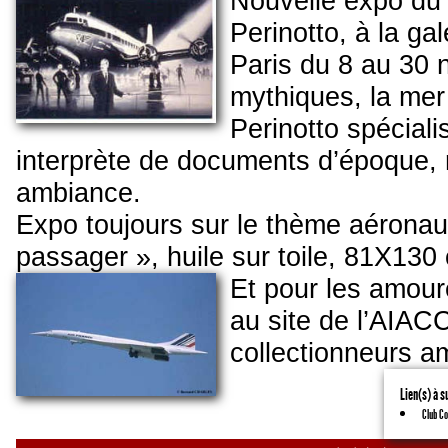
Nouvelle expo du p
Perinotto, à la ga
Paris du 8 au 30
mythiques, la mer e
Perinotto spécial
interprète de documents d’époque, n
ambiance.
Expo toujours sur le thème aéronauti
passager », huile sur toile, 81X130
Et pour les amour
au site de l’AIACC,
collectionneurs am
Lien(s) à s
Club C