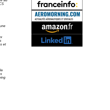
té au
ACS
’une
ux
s
s et
la
es
eing