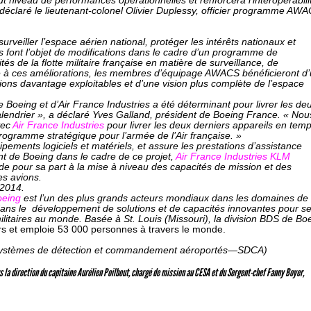
 niveau de performances opérationnelles et renforcera l’interopérabili
déclaré le lieutenant-colonel Olivier Duplessy, officier programme AW
eiller l’espace aérien national, protéger les intérêts nationaux et
s font l’objet de modifications dans le cadre d’un programme de
és de la flotte militaire française en matière de surveillance, de
 à ces améliorations, les membres d’équipage AWACS bénéficieront d
tions davantage exploitables et d’une vision plus complète de l’espace
 Boeing et d’Air France Industries a été déterminant pour livrer les de
drier », a déclaré Yves Galland, président de Boeing France. « Nou
vec
Air France Industries
pour livrer les deux derniers appareils en temp
rogramme stratégique pour l’armée de l’Air française. »
pements logiciels et matériels, et assure les prestations d’assistance
ant de Boeing dans le cadre de ce projet,
Air France Industries KLM
e pour sa part à la mise à niveau des capacités de mission et des
es avions.
 2014.
oeing
est l’un des plus grands acteurs mondiaux dans les domaines de 
é dans le développement de solutions et de capacités innovantes pour s
ilitaires au monde. Basée à St. Louis (Missouri), la division BDS de Bo
lars et emploie 53 000 personnes à travers le monde.
(systèmes de détection et commandement aéroportés—SDCA)
s la direction du capitaine Aurélien Poilbout, chargé de mission au CESA et du Sergent-chef Fanny Boyer,