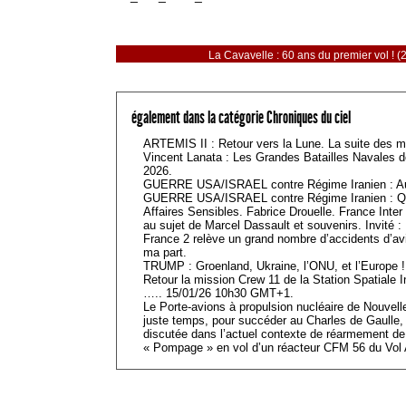
La Cavavelle : 60 ans du premier vol ! (2
également dans la catégorie Chroniques du ciel
ARTEMIS II : Retour vers la Lune. La suite des mi
Vincent Lanata : Les Grandes Batailles Navales d
2026.
GUERRE USA/ISRAEL contre Régime Iranien : Aut
GUERRE USA/ISRAEL contre Régime Iranien : Qu
Affaires Sensibles. Fabrice Drouelle. France Int
au sujet de Marcel Dassault et souvenirs. Invité :
France 2 relève un grand nombre d’accidents d’a
ma part.
TRUMP : Groenland, Ukraine, l’ONU, et l’Europe !
Retour la mission Crew 11 de la Station Spatiale
….. 15/01/26 10h30 GMT+1.
Le Porte-avions à propulsion nucléaire de Nouvelle
juste temps, pour succéder au Charles de Gaulle,
discutée dans l’actuel contexte de réarmement d
« Pompage » en vol d’un réacteur CFM 56 du Vol 