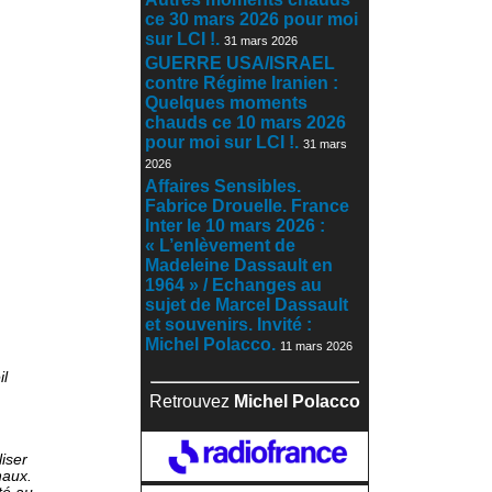
ce 30 mars 2026 pour moi
sur LCI !.
31 mars 2026
GUERRE USA/ISRAEL
contre Régime Iranien :
Quelques moments
chauds ce 10 mars 2026
pour moi sur LCI !.
31 mars
2026
Affaires Sensibles.
Fabrice Drouelle. France
Inter le 10 mars 2026 :
« L’enlèvement de
Madeleine Dassault en
1964 » / Echanges au
sujet de Marcel Dassault
et souvenirs. Invité :
Michel Polacco.
11 mars 2026
il
Retrouvez
Michel Polacco
iser
naux.