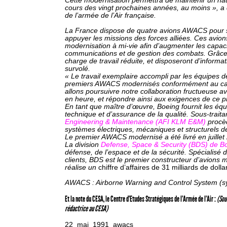
Cette modernisation permettra de maintenir un haut
cours des vingt prochaines années, au moins », a 
de l’armée de l’Air française.
La France dispose de quatre avions AWACS pour surv
appuyer les missions des forces alliées. Ces avion
modernisation à mi-vie afin d’augmenter les capacit
communications et de gestion des combats. Grâce
charge de travail réduite, et disposeront d’informa
survolé.
« Le travail exemplaire accompli par les équipes de
premiers AWACS modernisés conformément au calen
allons poursuivre notre collaboration fructueuse a
en heure, et répondre ainsi aux exigences de ce p
En tant que maître d’œuvre, Boeing fournit les équi
technique et d’assurance de la qualité. Sous-trait
Engineering & Maintenance (AFI KLM E&M)
procèd
systèmes électriques, mécaniques et structurels d
Le premier AWACS modernisé a été livré en juillet
La division
Defense, Space & Security (BDS) de B
défense, de l’espace et de la sécurité. Spécialis
clients, BDS est le premier constructeur d’avions m
réalise un
chiffre d’affaires de 31 milliards de dol
AWACS : Airborne Warning and Control System 
Et la note du CESA, le Centre d’Etudes Stratégiques de l’Armée de l’Air :
(Sou
rédactrice au CESA)
22_mai_1991_awacs