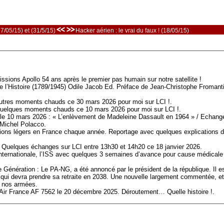
<< >>
7/05/15) et (31/5/15)
Hacker aérien : le vrai du faux ! (18/05/15)
ssions Apollo 54 ans après le premier pas humain sur notre satellite !
e l’Histoire (1789/1945) Odile Jacob Ed. Préface de Jean-Christophe Fromanti
res moments chauds ce 30 mars 2026 pour moi sur LCI !.
elques moments chauds ce 10 mars 2026 pour moi sur LCI !.
er le 10 mars 2026 : « L’enlèvement de Madeleine Dassault en 1964 » / Echang
 Michel Polacco.
vions légers en France chaque année. Reportage avec quelques explications 
 Quelques échanges sur LCI entre 13h30 et 14h20 ce 18 janvier 2026.
 Internationale, l’ISS avec quelques 3 semaines d’avance pour cause médicale
 Génération : Le PA-NG, a été annoncé par le président de la république. Il e
 qui devra prendre sa retraite en 2038. Une nouvelle largement commentée, et
e nos armées.
Air France AF 7562 le 20 décembre 2025. Déroutement… Quelle histoire !.