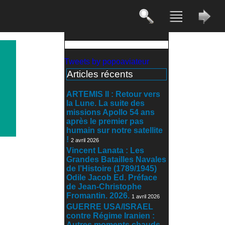
Tweets by popoaviateur
Articles récents
ARTEMIS II : Retour vers
la Lune. La suite des
missions Apollo 54 ans
après le premier pas
humain sur notre satellite
!
2 avril 2026
Vincent Lanata : Les
Grandes Batailles Navales
de l’Histoire (1789/1945)
Odile Jacob Ed. Préface
de Jean-Christophe
Fromantin. 2026.
1 avril 2026
GUERRE USA/ISRAEL
contre Régime Iranien :
Autres moments chauds