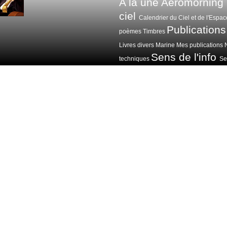
A la une
Aeromorning
ciel
Calendrier du Ciel et de l'Espac
Publications
poèmes
Timbres
Livres divers
Marine
Mes publications
Sens de l'info
techniques
Sen
Voitures avions