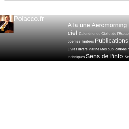
Polacco.fr
A la une
Aeromorning
ciel
Calendrier du Ciel et de l'Espac
Publications
poèmes
Timbres
Livres divers
Marine
Mes publications
Sens de l'info
techniques
Sen
Voitures avions