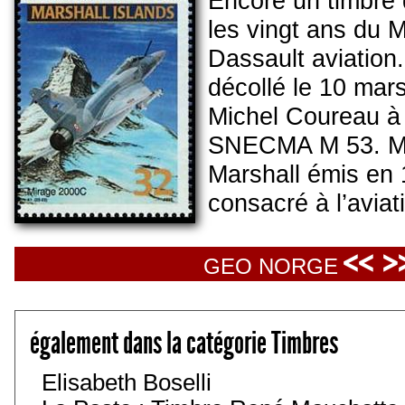
Encore un timbre d
les vingt ans du 
Dassault aviation
décollé le 10 mar
Michel Coureau à I
SNECMA M 53. Mac
Marshall émis en 1
consacré à l’aviat
<< >
GEO NORGE
également dans la catégorie Timbres
Elisabeth Boselli