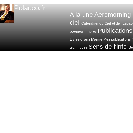
Polacco.fr
A la une
Aeromorning
ciel
Calendrier du Ciel et de l'Espac
Publications
poèmes
Timbres
Livres divers
Marine
Mes publications
Sens de l'info
techniques
Sen
Voitures avions