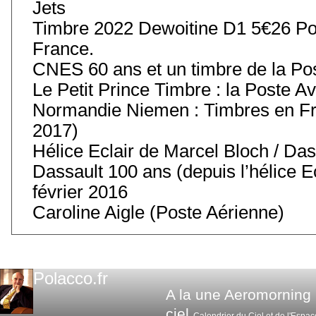
Jets
Timbre 2022 Dewoitine D1 5€26 Pos
France.
CNES 60 ans et un timbre de la Po
Le Petit Prince Timbre : la Poste Av
Normandie Niemen : Timbres en Fr
2017)
Hélice Eclair de Marcel Bloch / Das
Dassault 100 ans (depuis l’hélice 
février 2016
Caroline Aigle (Poste Aérienne)
Polacco.fr
A la une
Aeromorning
ciel
Calendrier du Ciel et de l'Espac