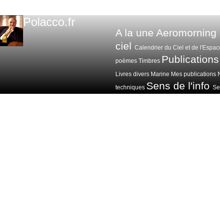
Polacco.fr
A la une
Aeromorning
ciel
Calendrier du Ciel et de l'Espac
Publications
poèmes
Timbres
Livres divers
Marine
Mes publications
Sens de l'info
techniques
Sen
Voitures avions