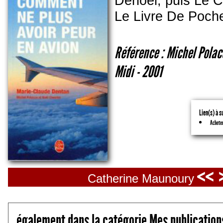
Denoel, puis Le C
Le Livre De Poch
Référence : Michel Polac
Midi - 2001
Lien(s) à s
Acheter
<< 
Catherine Maunoury
également dans la catégorie Mes publication