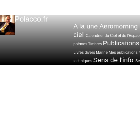
Polacco.fr
A la une
Aeromorning
ciel
Calendrier du Ciel et de l'Espac
Publications
poèmes
Timbres
Livres divers
Marine
Mes publications
Sens de l'info
techniques
Sen
Voitures avions