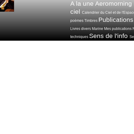
A la une
Aeromorning
ciel
Calendrier du Ciel et de l'Espac
Publications
poèmes
Timbres
Livres divers
Marine
Mes publications
Sens de l'info
techniques
Sen
Voitures avions