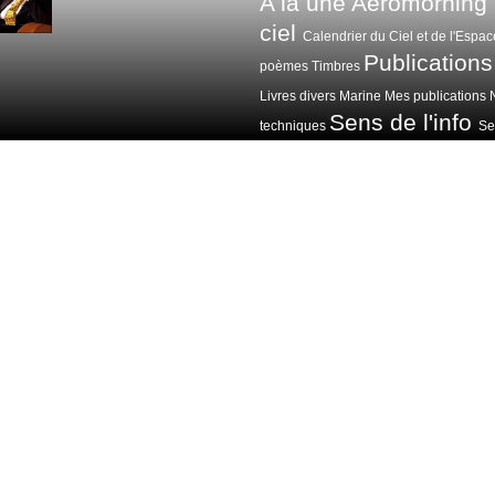
A la une
Aeromorning
ciel
Calendrier du Ciel et de l'Espac
Publications
poèmes
Timbres
Livres divers
Marine
Mes publications
Sens de l'info
techniques
Sen
Voitures avions