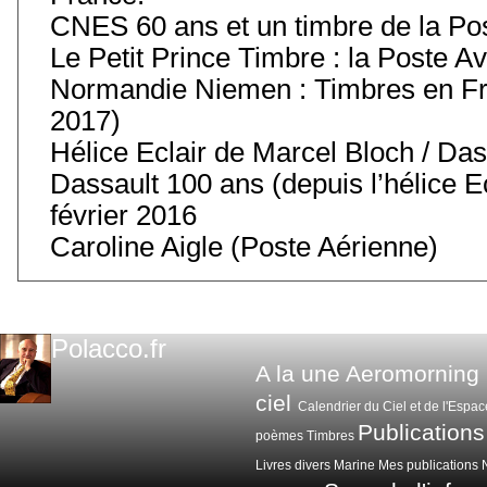
CNES 60 ans et un timbre de la Po
Le Petit Prince Timbre : la Poste Av
Normandie Niemen : Timbres en Fr
2017)
Hélice Eclair de Marcel Bloch / Das
Dassault 100 ans (depuis l’hélice 
février 2016
Caroline Aigle (Poste Aérienne)
Polacco.fr
A la une
Aeromorning
ciel
Calendrier du Ciel et de l'Espac
Publications
poèmes
Timbres
Livres divers
Marine
Mes publications