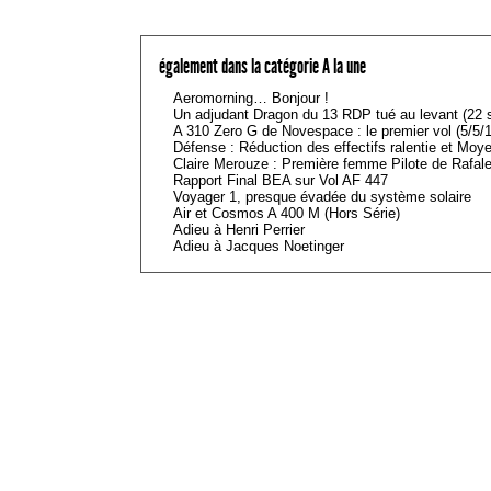
également dans la catégorie A la une
Aeromorning… Bonjour !
Un adjudant Dragon du 13 RDP tué au levant (22
A 310 Zero G de Novespace : le premier vol (5/5/1
Défense : Réduction des effectifs ralentie et Moy
Claire Merouze : Première femme Pilote de Rafale
Rapport Final BEA sur Vol AF 447
Voyager 1, presque évadée du système solaire
Air et Cosmos A 400 M (Hors Série)
Adieu à Henri Perrier
Adieu à Jacques Noetinger