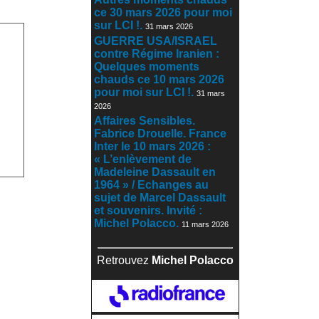
ce 30 mars 2026 pour moi
sur LCI !.
31 mars 2026
GUERRE USA/ISRAEL
contre Régime Iranien :
Quelques moments
chauds ce 10 mars 2026
pour moi sur LCI !.
31 mars
2026
Affaires Sensibles.
Fabrice Drouelle. France
Inter le 10 mars 2026 :
« L’enlèvement de
Madeleine Dassault en
1964 » / Echanges au
sujet de Marcel Dassault
et souvenirs. Invité :
Michel Polacco.
11 mars 2026
Retrouvez
Michel Polacco