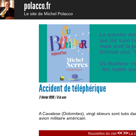
polacco.fr
Le site de Michel Polacco
Accident de téléphérique
3 février 1998 /
A la une
A Cavalese (Dolomites), vingt skieurs sont tués dan
avion militaire américain.
<< >>
Nouvelles du ciel
La c