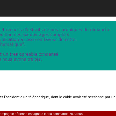
s l’accident d’un téléphérique, dont le câble avait été sectionné par un
ompagnie aérienne espagnole Iberia commande 76 Airbus