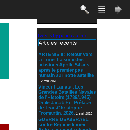
Tweets by popoaviateur
Articles récents
ARTEMIS II : Retour vers
la Lune. La suite des
missions Apollo 54 ans
après le premier pas
humain sur notre satellite
!
2 avril 2026
Vincent Lanata : Les
Grandes Batailles Navales
de l’Histoire (1789/1945)
Odile Jacob Ed. Préface
de Jean-Christophe
Fromantin. 2026.
1 avril 2026
GUERRE USA/ISRAEL
contre Régime Iranien :
Autres moments chauds