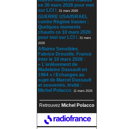
ce 30 mars 2026 pour moi
sur LCI !.
31 mars 2026
GUERRE USA/ISRAEL
contre Régime Iranien :
Quelques moments
chauds ce 10 mars 2026
pour moi sur LCI !.
31 mars
2026
Affaires Sensibles.
Fabrice Drouelle. France
Inter le 10 mars 2026 :
« L’enlèvement de
Madeleine Dassault en
1964 » / Echanges au
sujet de Marcel Dassault
et souvenirs. Invité :
Michel Polacco.
11 mars 2026
Retrouvez
Michel Polacco