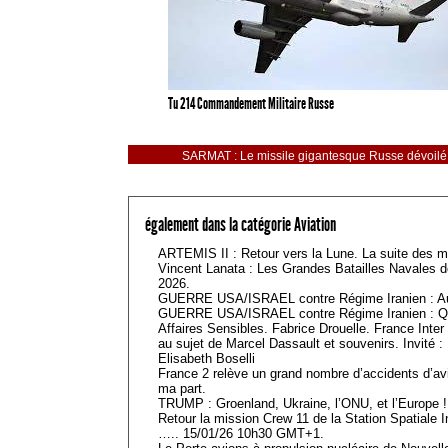
Tu 214 Commandement Militaire Russe
SARMAT : Le missile gigantesque Russe dévoilé 
également dans la catégorie Aviation
ARTEMIS II : Retour vers la Lune. La suite des mi
Vincent Lanata : Les Grandes Batailles Navales d
2026.
GUERRE USA/ISRAEL contre Régime Iranien : Aut
GUERRE USA/ISRAEL contre Régime Iranien : Qu
Affaires Sensibles. Fabrice Drouelle. France Int
au sujet de Marcel Dassault et souvenirs. Invité :
Elisabeth Boselli
France 2 relève un grand nombre d’accidents d’a
ma part.
TRUMP : Groenland, Ukraine, l’ONU, et l’Europe !
Retour la mission Crew 11 de la Station Spatiale
….. 15/01/26 10h30 GMT+1.