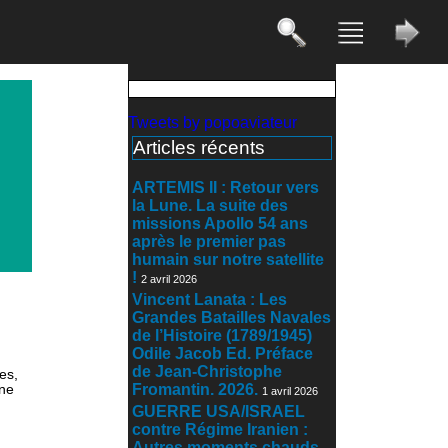
Tweets by popoaviateur
Articles récents
ARTEMIS II : Retour vers
la Lune. La suite des
missions Apollo 54 ans
après le premier pas
humain sur notre satellite
!
2 avril 2026
Vincent Lanata : Les
Grandes Batailles Navales
de l’Histoire (1789/1945)
Odile Jacob Ed. Préface
de Jean-Christophe
es,
Fromantin. 2026.
ine
1 avril 2026
GUERRE USA/ISRAEL
contre Régime Iranien :
Autres moments chauds