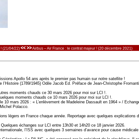
<< >>
! (21/04/22)
Airbus – Air France : le contrat majeur ! (20 décembre 2021)
ssions Apollo 54 ans après le premier pas humain sur notre satellite !
e l’Histoire (1789/1945) Odile Jacob Ed. Préface de Jean-Christophe Fromanti
res moments chauds ce 30 mars 2026 pour moi sur LCI !.
elques moments chauds ce 10 mars 2026 pour moi sur LCI !.
er le 10 mars 2026 : « L’enlèvement de Madeleine Dassault en 1964 » / Echang
 Michel Polacco.
vions légers en France chaque année. Reportage avec quelques explications 
 Quelques échanges sur LCI entre 13h30 et 14h20 ce 18 janvier 2026.
 Internationale, l’ISS avec quelques 3 semaines d’avance pour cause médicale