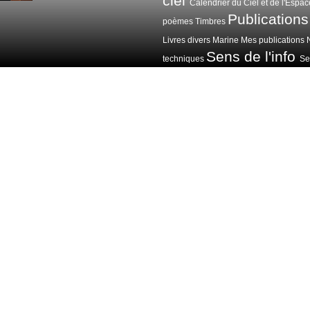
ciel
Calendrier du Ciel et de l'Espac
Publications
poèmes
Timbres
Livres divers
Marine
Mes publications
Sens de l'info
techniques
Sen
Voitures avions