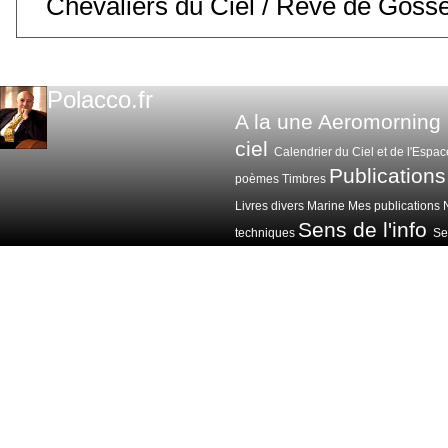
Chevaliers du Ciel / Rêve de Goss
Polacco.fr
A la une
Aeromorning
ciel
Calendrier du Ciel et de l'Espac
Publications
poèmes
Timbres
Livres divers
Marine
Mes publications
Sens de l'info
techniques
Sen
Voitures avions