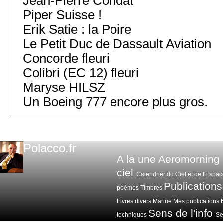
Jean-Pierre Condat
Piper Suisse !
Erik Satie : la Poire
Le Petit Duc de Dassault Aviation
Concorde fleuri
Colibri (EC 12) fleuri
Maryse HILSZ
Un Boeing 777 encore plus gros.
Polacco.fr
A la une
Aeromorning
ciel
Calendrier du Ciel et de l'Espac
Publications
poèmes
Timbres
Livres divers
Marine
Mes publications
Sens de l'info
techniques
Sen