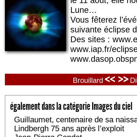
le 11 août, elle no
Lune…
Vous fêterez l’év
suivante éclipse d
Des sites : www.e
www.iap.fr/eclips
www.dasop.obspm
<< >>
Brouillard
Di
également dans la catégorie Images du ciel
Guillaumet, centenaire de sa naiss
Lindbergh 75 ans après l’exploit