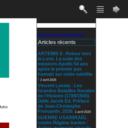
Tweets by popoaviateur
Articles récents
ARTEMIS II : Retour vers
la Lune. La suite des
missions Apollo 54 ans
après le premier pas
humain sur notre satellite
!
2 avril 2026
Vincent Lanata : Les
Grandes Batailles Navales
de l’Histoire (1789/1945)
Odile Jacob Ed. Préface
de Jean-Christophe
 John
Fromantin. 2026.
1 avril 2026
GUERRE USA/ISRAEL
contre Régime Iranien :
Autres moments chauds