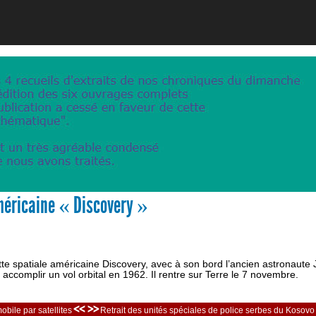
méricaine « Discovery »
e spatiale américaine Discovery, avec à son bord l’ancien astronaute
 accomplir un vol orbital en 1962. Il rentre sur Terre le 7 novembre.
<< >>
bile par satellites
Retrait des unités spéciales de police serbes du Kosovo