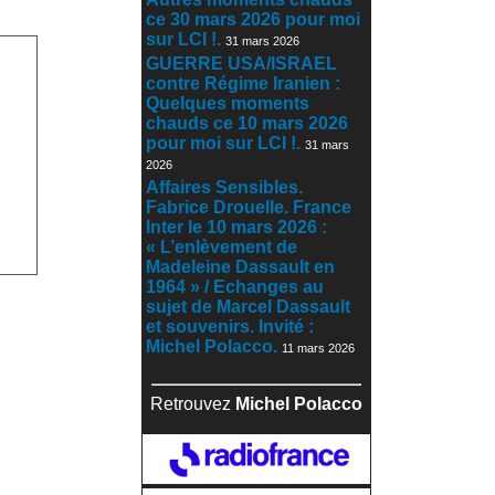
ce 30 mars 2026 pour moi
sur LCI !.
31 mars 2026
GUERRE USA/ISRAEL
contre Régime Iranien :
Quelques moments
chauds ce 10 mars 2026
pour moi sur LCI !.
31 mars
2026
Affaires Sensibles.
Fabrice Drouelle. France
Inter le 10 mars 2026 :
« L’enlèvement de
Madeleine Dassault en
1964 » / Echanges au
sujet de Marcel Dassault
et souvenirs. Invité :
Michel Polacco.
11 mars 2026
Retrouvez
Michel Polacco