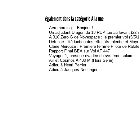
également dans la catégorie A la une
Aeromorning… Bonjour !
Un adjudant Dragon du 13 RDP tué au levant (22
A 310 Zero G de Novespace : le premier vol (5/5/1
Défense : Réduction des effectifs ralentie et Moy
Claire Merouze : Première femme Pilote de Rafale
Rapport Final BEA sur Vol AF 447
Voyager 1, presque évadée du système solaire
Air et Cosmos A 400 M (Hors Série)
Adieu à Henri Perrier
Adieu à Jacques Noetinger