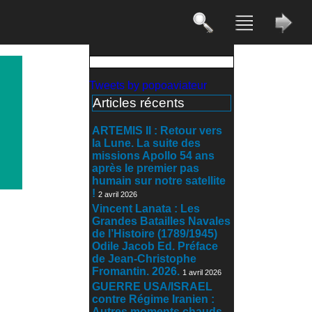
Tweets by popoaviateur
Articles récents
ARTEMIS II : Retour vers
la Lune. La suite des
missions Apollo 54 ans
après le premier pas
humain sur notre satellite
!
2 avril 2026
Vincent Lanata : Les
Grandes Batailles Navales
de l’Histoire (1789/1945)
Odile Jacob Ed. Préface
de Jean-Christophe
Fromantin. 2026.
1 avril 2026
GUERRE USA/ISRAEL
contre Régime Iranien :
Autres moments chauds