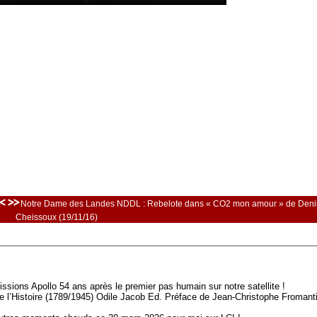
< >>
Notre Dame des Landes NDDL : Rebelote dans « CO2 mon amour » de Deni
Cheissoux (19/11/16)
ssions Apollo 54 ans après le premier pas humain sur notre satellite !
e l’Histoire (1789/1945) Odile Jacob Ed. Préface de Jean-Christophe Fromanti