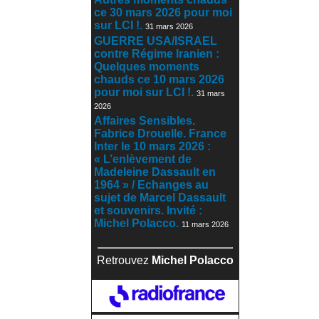
ce 30 mars 2026 pour moi
sur LCI !.
31 mars 2026
GUERRE USA/ISRAEL
contre Régime Iranien :
Quelques moments
chauds ce 10 mars 2026
pour moi sur LCI !.
31 mars
2026
Affaires Sensibles.
Fabrice Drouelle. France
Inter le 10 mars 2026 :
« L’enlèvement de
Madeleine Dassault en
1964 » / Echanges au
sujet de Marcel Dassault
et souvenirs. Invité :
Michel Polacco.
11 mars 2026
Retrouvez
Michel Polacco