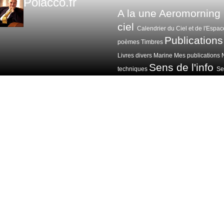
Polacco.fr
A la une
Aeromorning
ciel
Calendrier du Ciel et de l'Espac
Publications
poèmes
Timbres
Livres divers
Marine
Mes publications
Sens de l'info
techniques
Sen
Voitures avions