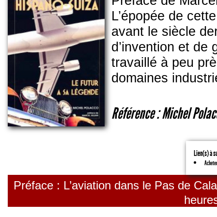
Préface de Marcel 
L’épopée de cette
avant le siècle de
d’invention et de
travaillé à peu pr
domaines industrie
Référence : Michel Polac
Lien(s) à s
Acheter
Préface : L’aviation dans le Pas de Cala
heure