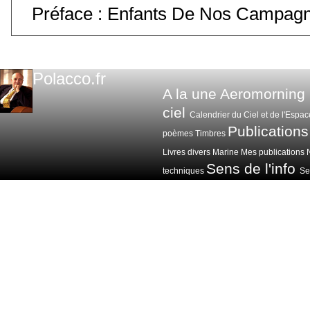
Préface : Enfants De Nos Campag
Polacco.fr
A la une
Aeromorning
ciel
Calendrier du Ciel et de l'Espac
Publications
poèmes
Timbres
Livres divers
Marine
Mes publications
Sens de l'info
techniques
Sen
Voitures avions