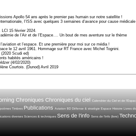
ssions Apollo 54 ans après le premier pas humain sur notre satellite !
 Internationale, l’ISS avec quelques 3 semaines d’avance pour cause médicale
 LCI 15 février 2024.
cadémie de l’Air et de l’Espace…. Un bout de mes aventure sur le thème
l’aviation et l’espace. Et une première pour moi sur ce média !
ace le 12 avril 1961. Hommage sur RT France avec Michel Tognini.
 (2020 Scudi ed)
ts habités américains !
eldzer (4/02/2020)
élène Courtois. (Dunod) Avril 2019
rning Chroniques
Chroniques du ciel
Calendrier du Ciel et de l'Espa
Publications
 poèmes
Timbres
Aviation
BD
Défense & stratégie
Espace
Histoire
Livres di
Sens de l'info
Techno
ications diverses
Sciences & techniques
Sens de l'info (livre)