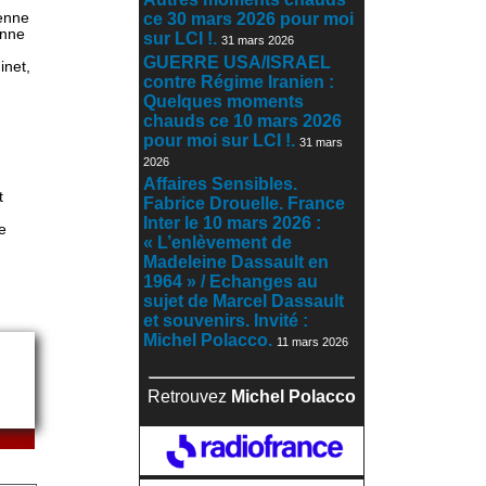
ienne
ce 30 mars 2026 pour moi
enne
sur LCI !.
31 mars 2026
GUERRE USA/ISRAEL
inet,
contre Régime Iranien :
Quelques moments
chauds ce 10 mars 2026
pour moi sur LCI !.
31 mars
2026
Affaires Sensibles.
t
Fabrice Drouelle. France
Inter le 10 mars 2026 :
e
« L’enlèvement de
Madeleine Dassault en
1964 » / Echanges au
sujet de Marcel Dassault
et souvenirs. Invité :
Michel Polacco.
11 mars 2026
Retrouvez
Michel Polacco