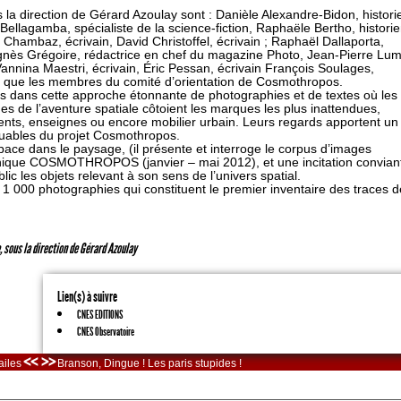
 la direction de Gérard Azoulay sont : Danièle Alexandre-Bidon, histor
Bellagamba, spécialiste de la science-fiction, Raphaële Bertho, histori
d Chambaz, écrivain, David Christoffel, écrivain ; Raphaël Dallaporta,
nès Grégoire, rédactrice en chef du magazine Photo, Jean-Pierre Lum
Vannina Maestri, écrivain, Éric Pessan, écrivain François Soulages,
i que les membres du comité d’orientation de Cosmothropos.
des dans cette approche étonnante de photographies et de textes où les
es de l’aventure spatiale côtoient les marques les plus inattendues,
ments, enseignes ou encore mobilier urbain. Leurs regards apportent un
quables du projet Cosmothropos.
pace dans le paysage, (il présente et interroge le corpus d’images
raphique COSMOTHROPOS (janvier – mai 2012), et une incitation convian
ic les objets relevant à son sens de l’univers spatial.
 000 photographies qui constituent le premier inventaire des traces d
, sous la direction de Gérard Azoulay
Lien(s) à suivre
CNES EDITIONS
CNES Observatoire
<< >>
ailes
Branson, Dingue ! Les paris stupides !