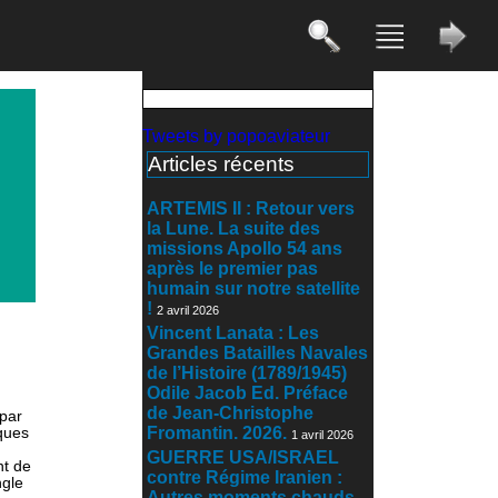
Tweets by popoaviateur
Articles récents
ARTEMIS II : Retour vers
la Lune. La suite des
missions Apollo 54 ans
après le premier pas
humain sur notre satellite
!
2 avril 2026
Vincent Lanata : Les
Grandes Batailles Navales
de l’Histoire (1789/1945)
Odile Jacob Ed. Préface
de Jean-Christophe
 par
Fromantin. 2026.
rques
1 avril 2026
GUERRE USA/ISRAEL
nt de
contre Régime Iranien :
ngle
Autres moments chauds