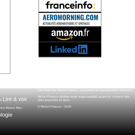
Site édité par Michel Polacco, tous droits de reproductions réservés.
Michel Polacco décline toute responsabilité quant au contenu des
Lire & voir
sites proposés en liens
ce
© Michel Polacco - 2026
vers
Marine
Mes
logie