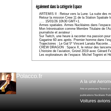
également dans la catégorie Espace
ARTEMIS II : Retour vers la Lune. La suite des mi
Retour la mission Crew 11 de la Station Spatiale
….. 15/01/26 10h30 GMT+1.
Armes spatiales. Armes Nucléaires dans l’espace.
Mon Intronisation comme Membre Titulaire de l’A
journaliste et aviateur :
Sur Twitch, une heure à raconter ma passion pour 
Gagarine 60 ans après. Premier homme dans l’esp
Trajectoires : Le Gal 5* Vincent Lanata Raconte…
CREW DRAGON : Space X, le retour des lancemen
L’histoire de l’aviation, Gründ 2019 avec Gérard F
Les explorateurs de l’espace. Michel Tognini et H
Polacco.fr
A la une
Aeromo
Arts et peintures
Textes et
publications
Nucléaire
Publ
Voitures avions