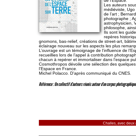
de l’Espace.
Les auteurs sous
médiéviste, Ugo 
de l’art ; Bernar
photographe ; Ag
astrophysicien, 
philosophe, ains
Ils sont les gui
repères historiqu
gnomons, bas-relief, créations de street-art, bâti
éclairage nouveau sur les aspects les plus remar
L’ouvrage est un témoignage de l’influence de l’Es
recueillies lors de l’appel à contribution photog
chacun à repérer et immortaliser dans l’espace publ
Cosmothropos dévoile une sélection des quelques 1
l’Espace en France.
Michel Polacco. D’après communiqué du CNES.
Référence : Un collectif d’auteurs réunis autour d’un corpus photographique
Challes, avec deux 