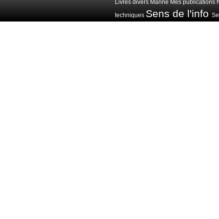
Livres divers
Marine
Mes publications
Sens de l'info
techniques
Sen
Voitures avions