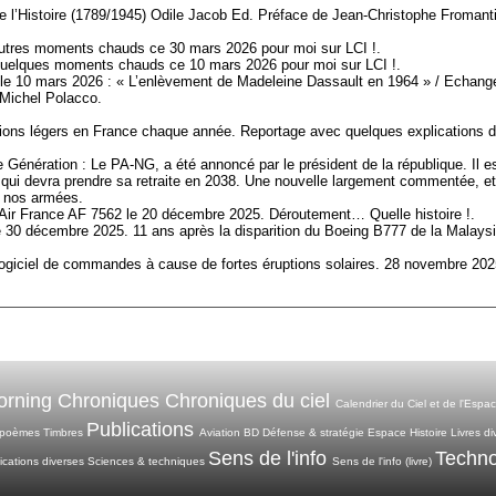
e l’Histoire (1789/1945) Odile Jacob Ed. Préface de Jean-Christophe Fromanti
res moments chauds ce 30 mars 2026 pour moi sur LCI !.
elques moments chauds ce 10 mars 2026 pour moi sur LCI !.
er le 10 mars 2026 : « L’enlèvement de Madeleine Dassault en 1964 » / Echang
 Michel Polacco.
vions légers en France chaque année. Reportage avec quelques explications 
 Génération : Le PA-NG, a été annoncé par le président de la république. Il e
 qui devra prendre sa retraite en 2038. Une nouvelle largement commentée, et
e nos armées.
Air France AF 7562 le 20 décembre 2025. Déroutement… Quelle histoire !.
 30 décembre 2025. 11 ans après la disparition du Boeing B777 de la Malays
 logiciel de commandes à cause de fortes éruptions solaires. 28 novembre 202
rning Chroniques
Chroniques du ciel
Calendrier du Ciel et de l'Espa
Publications
 poèmes
Timbres
Aviation
BD
Défense & stratégie
Espace
Histoire
Livres di
Sens de l'info
Techno
ications diverses
Sciences & techniques
Sens de l'info (livre)