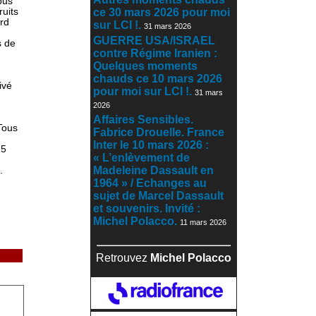
bus
ruits
ce 30 mars 2026 pour moi
rd
sur LCI !.
31 mars 2026
GUERRE USA/ISRAEL
s de
contre Régime Iranien :
Quelques moments
chauds ce 10 mars 2026
ivé
pour moi sur LCI !.
31 mars
2026
Affaires Sensibles.
Tous
Fabrice Drouelle. France
Inter le 10 mars 2026 :
15
« L’enlèvement de
Madeleine Dassault en
.
1964 » / Echanges au
sujet de Marcel Dassault
et souvenirs. Invité :
Michel Polacco.
11 mars 2026
Retrouvez
Michel Polacco