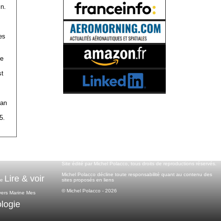
n.
es
de
st
ian
5.
Site édité par Michel Polacco, tous droits de reproductions réservés.
Michel Polacco décline toute responsabilité quant au contenu des
Lire & voir
sites proposés en liens
ce
© Michel Polacco - 2026
vers
Marine
Mes
logie