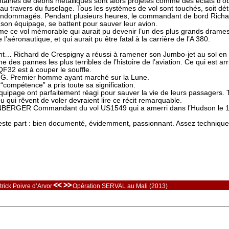
taines de débris métalliques sont alors projetés comme des éclats d’o
 au travers du fuselage. Tous les systèmes de vol sont touchés, soit dét
endommagés. Pendant plusieurs heures, le commandant de bord Richa
 son équipage, se battent pour sauver leur avion.
ême ce vol mémorable qui aurait pu devenir l’un des plus grands drame
e l’aéronautique, et qui aurait pu être fatal à la carrière de l’A 380.
ant… Richard de Crespigny a réussi à ramener son Jumbo-jet au sol en
ne des pannes les plus terribles de l’histoire de l’aviation. Ce qui est arr
QF32 est à couper le souffle.
. Premier homme ayant marché sur la Lune.
“compétence” a pris toute sa signification.
quipage ont parfaitement réagi pour sauver la vie de leurs passagers. 
u qui rêvent de voler devraient lire ce récit remarquable.
BERGER Commandant du vol US1549 qui a amerri dans l’Hudson le 
ste part : bien documenté, évidemment, passionnant. Assez technique
<< >>
trick Poivre d’Arvor
Opération SERVAL au Mali (2013)