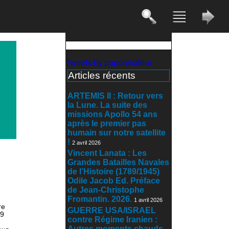
Tweets by popoaviateur
Articles récents
ARTEMIS II : Retour vers
la Lune. La suite des
missions Apollo 54 ans
après le premier pas
humain sur notre satellite
!
2 avril 2026
Vincent Lanata : Les
Grandes Batailles Navales
de l’Histoire (1789/1945)
Odile Jacob Ed. Préface
de Jean-Christophe
Fromantin. 2026.
1 avril 2026
re
GUERRE USA/ISRAEL
69
contre Régime Iranien :
Autres moments chauds