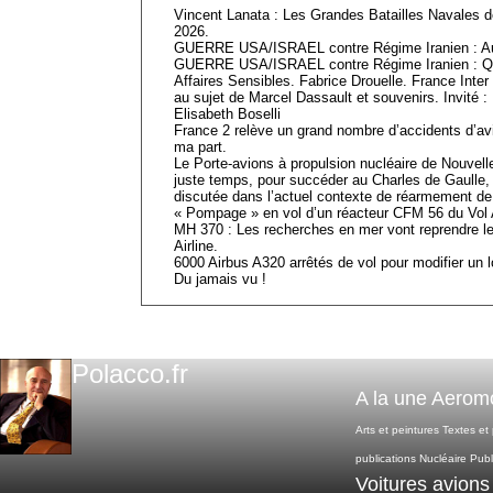
Vincent Lanata : Les Grandes Batailles Navales d
2026.
GUERRE USA/ISRAEL contre Régime Iranien : Aut
GUERRE USA/ISRAEL contre Régime Iranien : Qu
Affaires Sensibles. Fabrice Drouelle. France Int
au sujet de Marcel Dassault et souvenirs. Invité :
Elisabeth Boselli
France 2 relève un grand nombre d’accidents d’a
ma part.
Le Porte-avions à propulsion nucléaire de Nouvelle
juste temps, pour succéder au Charles de Gaulle,
discutée dans l’actuel contexte de réarmement d
« Pompage » en vol d’un réacteur CFM 56 du Vol 
MH 370 : Les recherches en mer vont reprendre le
Airline.
6000 Airbus A320 arrêtés de vol pour modifier un
Du jamais vu !
Polacco.fr
A la une
Aeromo
Arts et peintures
Textes et
publications
Nucléaire
Publ
Voitures avions