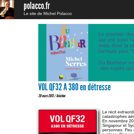
polacco.fr
Le site de Michel Polacco
VOL QF32 A 380 en détresse
28 mars 2013 /
Aviation
Le récit extraor
catastrophes aé
En novembre 2010
Singapour et Syd
personnes. Peu a