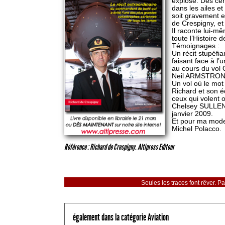
explose. Des cen
dans les ailes et
soit gravement 
de Crespigny, et
Il raconte lui-m
toute l’Histoire d
Témoignages :
Un récit stupéfi
faisant face à l’u
au cours du vol 
Neil ARMSTRONG
Un vol où le mot 
Richard et son é
ceux qui volent o
Chelsey SULLEN
janvier 2009.
Et pour ma mode
Michel Polacco.
Référence : Richard de Crespigny. Altipress Editeur
Seules les traces font rêver. Pa
également dans la catégorie Aviation