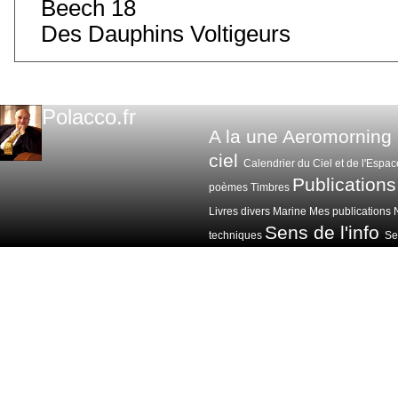
Beech 18
Des Dauphins Voltigeurs
Polacco.fr
A la une
Aeromorning
ciel
Calendrier du Ciel et de l'Espac
Publications
poèmes
Timbres
Livres divers
Marine
Mes publications
Sens de l'info
techniques
Sen
Voitures avions