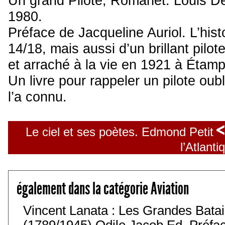
Un grand Pilote, Romanet. Louis D
1980.
Préface de Jacqueline Auriol. L’hist
14/18, mais aussi d’un brillant pil
et arraché à la vie en 1921 à Étampe
Un livre pour rappeler un pilote oub
l’a connu.
<
Le ciel et ses poètes. Edmond Petit
l’Atlanti
également dans la catégorie Aviation
Vincent Lanata : Les Grandes Batail
(1789/1945) Odile Jacob Ed. Préfa