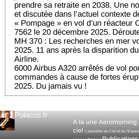
prendre sa retraite en 2038. Une 
et discutée dans l’actuel contexte
« Pompage » en vol d’un réacteur 
7562 le 20 décembre 2025. Déroute
MH 370 : Les recherches en mer vo
2025. 11 ans après la disparition 
Airline.
6000 Airbus A320 arrêtés de vol pou
commandes à cause de fortes érupt
2025. Du jamais vu !
Polacco.fr
A la une
Aeromorning
ciel
Calendrier du Ciel et de l'Espac
Publications