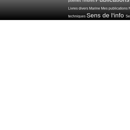
poèmes
Timbres
Livres divers
Marine
Mes publications
Sens de l'info
techniques
Sen
Voitures avions