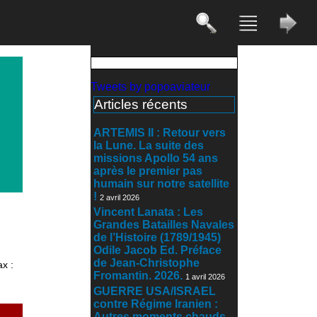
Tweets by popoaviateur
Articles récents
ARTEMIS II : Retour vers
la Lune. La suite des
missions Apollo 54 ans
après le premier pas
humain sur notre satellite
!
2 avril 2026
Vincent Lanata : Les
Grandes Batailles Navales
de l’Histoire (1789/1945)
Odile Jacob Ed. Préface
de Jean-Christophe
ax :
Fromantin. 2026.
1 avril 2026
GUERRE USA/ISRAEL
contre Régime Iranien :
Autres moments chauds