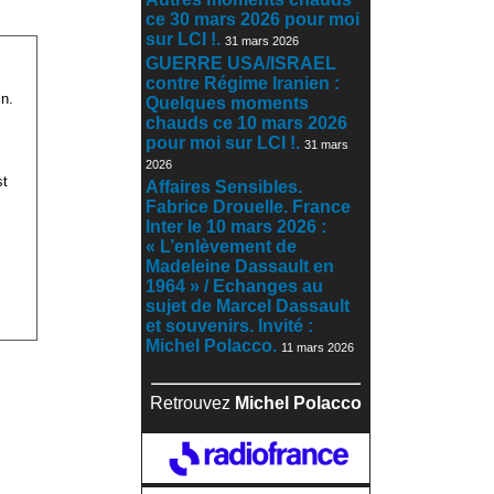
ce 30 mars 2026 pour moi
sur LCI !.
31 mars 2026
GUERRE USA/ISRAEL
contre Régime Iranien :
n.
Quelques moments
chauds ce 10 mars 2026
pour moi sur LCI !.
31 mars
2026
st
Affaires Sensibles.
Fabrice Drouelle. France
Inter le 10 mars 2026 :
« L’enlèvement de
Madeleine Dassault en
1964 » / Echanges au
sujet de Marcel Dassault
et souvenirs. Invité :
Michel Polacco.
11 mars 2026
Retrouvez
Michel Polacco