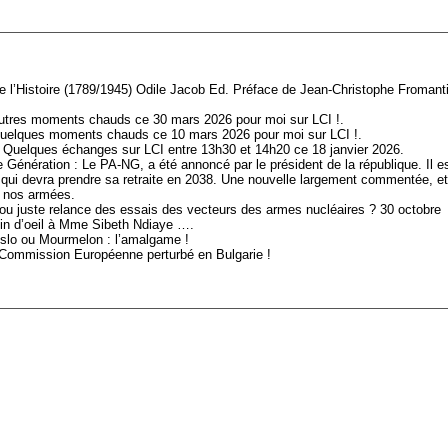
e l’Histoire (1789/1945) Odile Jacob Ed. Préface de Jean-Christophe Fromanti
res moments chauds ce 30 mars 2026 pour moi sur LCI !.
elques moments chauds ce 10 mars 2026 pour moi sur LCI !.
 Quelques échanges sur LCI entre 13h30 et 14h20 ce 18 janvier 2026.
 Génération : Le PA-NG, a été annoncé par le président de la république. Il e
 qui devra prendre sa retraite en 2038. Une nouvelle largement commentée, et
e nos armées.
u juste relance des essais des vecteurs des armes nucléaires ? 30 octobre
clin d’oeil à Mme Sibeth Ndiaye ….
slo ou Mourmelon : l’amalgame !
a Commission Européenne perturbé en Bulgarie !