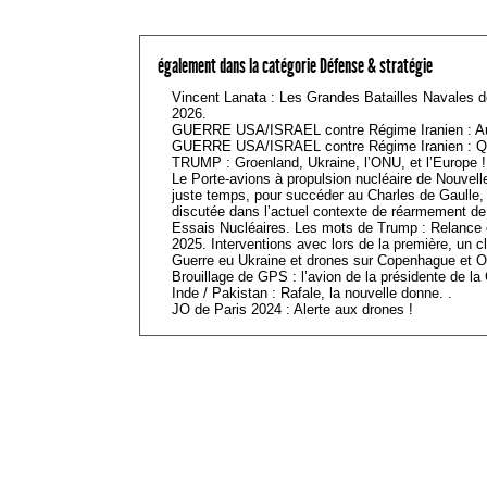
également dans la catégorie Défense & stratégie
Vincent Lanata : Les Grandes Batailles Navales d
2026.
GUERRE USA/ISRAEL contre Régime Iranien : Aut
GUERRE USA/ISRAEL contre Régime Iranien : Qu
TRUMP : Groenland, Ukraine, l’ONU, et l’Europe !
Le Porte-avions à propulsion nucléaire de Nouvelle
juste temps, pour succéder au Charles de Gaulle,
discutée dans l’actuel contexte de réarmement d
Essais Nucléaires. Les mots de Trump : Relance o
2025. Interventions avec lors de la première, un 
Guerre eu Ukraine et drones sur Copenhague et O
Brouillage de GPS : l’avion de la présidente de l
Inde / Pakistan : Rafale, la nouvelle donne. .
JO de Paris 2024 : Alerte aux drones !