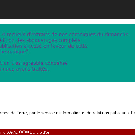
rmée de Terre, par le service d’information et de relations publiques. F
<< >>
Info D.G.A.,
L’ancre d’or