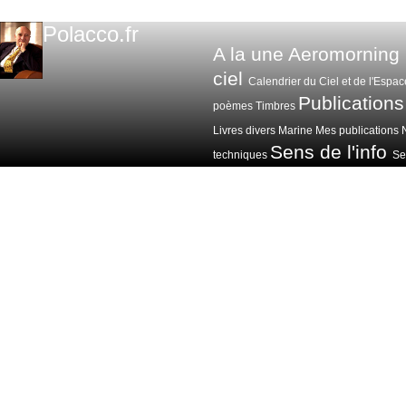
Polacco.fr
A la une
Aeromorning
ciel
Calendrier du Ciel et de l'Espac
Publications
poèmes
Timbres
Livres divers
Marine
Mes publications
Sens de l'info
techniques
Sen
Voitures avions