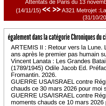
Attentats de Paris du 13 novemb
<< >>
(14/11/15)
A321 Metrojet :La
(31/10/2
également dans la catégorie Chroniques du c
ARTEMIS II : Retour vers la Lune. 
ans après le premier pas humain sur 
Vincent Lanata : Les Grandes Batail
(1789/1945) Odile Jacob Ed. Préfa
Fromantin. 2026.
GUERRE USA/ISRAEL contre Régim
chauds ce 30 mars 2026 pour moi s
GUERRE USA/ISRAEL contre Régim
moments chauds ce 10 mars 2026 p