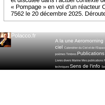
« Pompage » en vol d’un réacteur 
7562 le 20 décembre 2025. Déroute
Polacco.fr
A la une
Aeromorning
ciel
Calendrier du Ciel et de l'Espac
Publications
poèmes
Timbres
Livres divers
Marine
Mes publications
Sens de l'info
techniques
Sen
Voitures avions