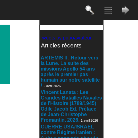
Tweets by popoaviateur
Articles récents
ARTEMIS II : Retour vers
la Lune. La suite des
missions Apollo 54 ans
après le premier pas
humain sur notre satellite
!
2 avril 2026
Vincent Lanata : Les
Grandes Batailles Navales
de l’Histoire (1789/1945)
Odile Jacob Ed. Préface
de Jean-Christophe
Fromantin. 2026.
1 avril 2026
GUERRE USA/ISRAEL
contre Régime Iranien :
Autres moments chauds