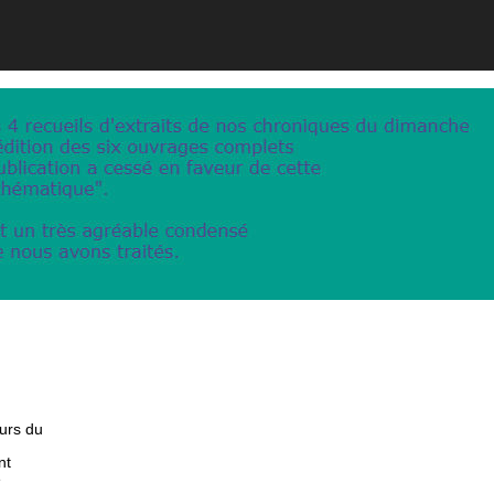
eurs du
nt
e