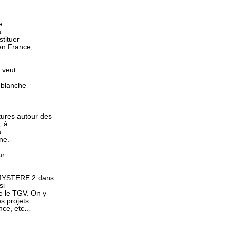
e
a
stituer
en France,
 veut
e blanche
tures autour des
, à
à
ne.
ur
u MYSTERE 2 dans
si
e le TGV. On y
s projets
ance, etc…