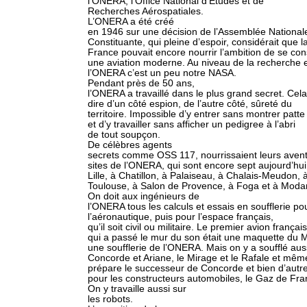
l’ONERA, l’Office National d’Etudes et de
Recherches Aérospatiales.
L’ONERA a été créé
en 1946 sur une décision de l’Assemblée National
Constituante, qui pleine d’espoir, considérait que l
France pouvait encore nourrir l’ambition de se con
une aviation moderne. Au niveau de la recherche 
l’ONERA c’est un peu notre NASA.
Pendant près de 50 ans,
l’ONERA a travaillé dans le plus grand secret. Cela
dire d’un côté espion, de l’autre côté, sûreté du
territoire. Impossible d’y entrer sans montrer patt
et d’y travailler sans afficher un pedigree à l’abri
de tout soupçon.
De célèbres agents
secrets comme OSS 117, nourrissaient leurs aven
sites de l’ONERA, qui sont encore sept aujourd’hui
Lille, à Chatillon, à Palaiseau, à Chalais-Meudon, 
Toulouse, à Salon de Provence, à Foga et à Moda
On doit aux ingénieurs de
l’ONERA tous les calculs et essais en soufflerie po
l’aéronautique, puis pour l’espace français,
qu’il soit civil ou militaire. Le premier avion français
qui a passé le mur du son était une maquette d
une soufflerie de l’ONERA. Mais on y a soufflé aus
Concorde et Ariane, le Mirage et le Rafale et mêm
prépare le successeur de Concorde et bien d’autre
pour les constructeurs automobiles, le Gaz de Fr
On y travaille aussi sur
les robots.