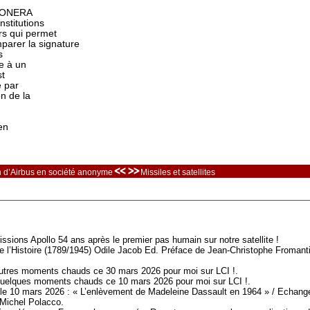
 l’ONERA
nstitutions
rs qui permet
arer la signature
s
se à un
st
e par
on de la
en
<< >>
on d’Airbus en société anonyme
Missiles et satellites
ssions Apollo 54 ans après le premier pas humain sur notre satellite !
e l’Histoire (1789/1945) Odile Jacob Ed. Préface de Jean-Christophe Fromanti
res moments chauds ce 30 mars 2026 pour moi sur LCI !.
elques moments chauds ce 10 mars 2026 pour moi sur LCI !.
er le 10 mars 2026 : « L’enlèvement de Madeleine Dassault en 1964 » / Echang
 Michel Polacco.