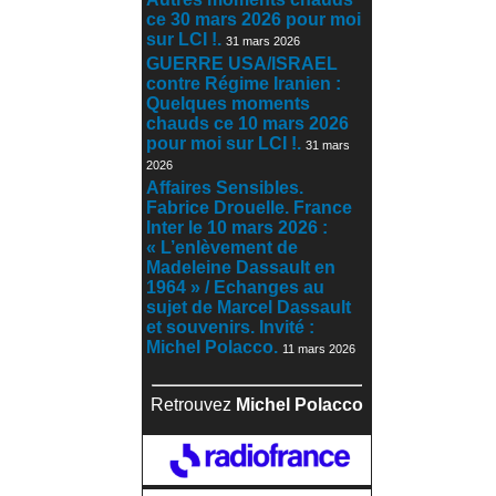
ce 30 mars 2026 pour moi
sur LCI !.
31 mars 2026
GUERRE USA/ISRAEL
contre Régime Iranien :
Quelques moments
chauds ce 10 mars 2026
pour moi sur LCI !.
31 mars
2026
Affaires Sensibles.
Fabrice Drouelle. France
Inter le 10 mars 2026 :
« L’enlèvement de
Madeleine Dassault en
1964 » / Echanges au
sujet de Marcel Dassault
et souvenirs. Invité :
Michel Polacco.
11 mars 2026
Retrouvez
Michel Polacco