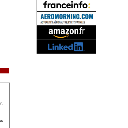
n.
es