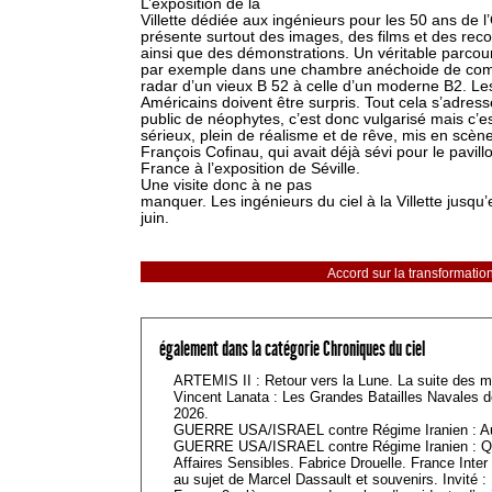
L’exposition de la
Villette dédiée aux ingénieurs pour les 50 ans de
présente surtout des images, des films et des reco
ainsi que des démonstrations. Un véritable parcou
par exemple dans une chambre anéchoide de comp
radar d’un vieux B 52 à celle d’un moderne B2. Le
Américains doivent être surpris. Tout cela s’adres
public de néophytes, c’est donc vulgarisé mais c’e
sérieux, plein de réalisme et de rêve, mis en scèn
François Cofinau, qui avait déjà sévi pour le pavill
France à l’exposition de Séville.
Une visite donc à ne pas
manquer. Les ingénieurs du ciel à la Villette jusqu’
juin.
Accord sur la transformati
également dans la catégorie Chroniques du ciel
ARTEMIS II : Retour vers la Lune. La suite des mi
Vincent Lanata : Les Grandes Batailles Navales d
2026.
GUERRE USA/ISRAEL contre Régime Iranien : Aut
GUERRE USA/ISRAEL contre Régime Iranien : Qu
Affaires Sensibles. Fabrice Drouelle. France Int
au sujet de Marcel Dassault et souvenirs. Invité :