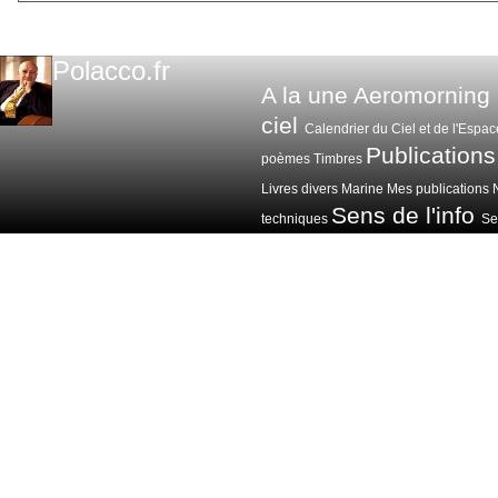
Polacco.fr
A la une
Aeromorning
ciel
Calendrier du Ciel et de l'Espac
Publications
poèmes
Timbres
Livres divers
Marine
Mes publications
Sens de l'info
techniques
Sen
Voitures avions