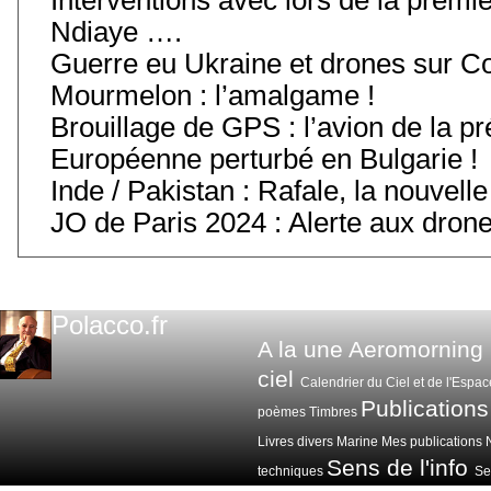
Ndiaye ….
Guerre eu Ukraine et drones sur C
Mourmelon : l’amalgame !
Brouillage de GPS : l’avion de la 
Européenne perturbé en Bulgarie !
Inde / Pakistan : Rafale, la nouvelle
JO de Paris 2024 : Alerte aux drone
Polacco.fr
A la une
Aeromorning
ciel
Calendrier du Ciel et de l'Espac
Publications
poèmes
Timbres
Livres divers
Marine
Mes publications
Sens de l'info
techniques
Sen