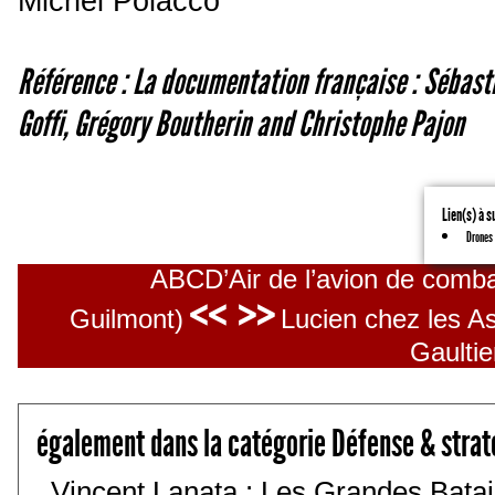
Michel Polacco
Référence : La documentation française : Sébas
Goffi, Grégory Boutherin and Christophe Pajon
Lien(s) à s
Drones 
ABCD’Air de l’avion de combat
<< >>
Guilmont)
Lucien chez les A
Gaultie
également dans la catégorie Défense & strat
Vincent Lanata : Les Grandes Batail