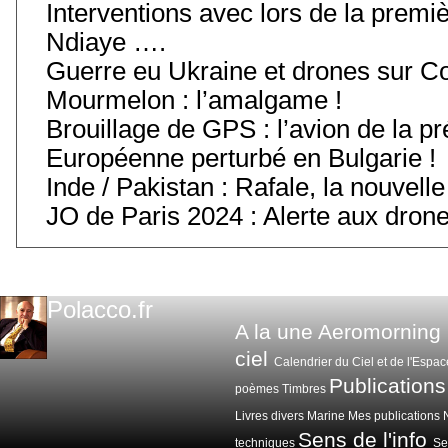
Interventions avec lors de la premiè
Ndiaye ….
Guerre eu Ukraine et drones sur C
Mourmelon : l’amalgame !
Brouillage de GPS : l’avion de la 
Européenne perturbé en Bulgarie !
Inde / Pakistan : Rafale, la nouvelle
JO de Paris 2024 : Alerte aux drone
Polacco.fr
A la une
Aeromorning
ciel
Calendrier du Ciel et de l'Espac
Publications
poèmes
Timbres
Livres divers
Marine
Mes publications
Sens de l'info
techniques
Sen