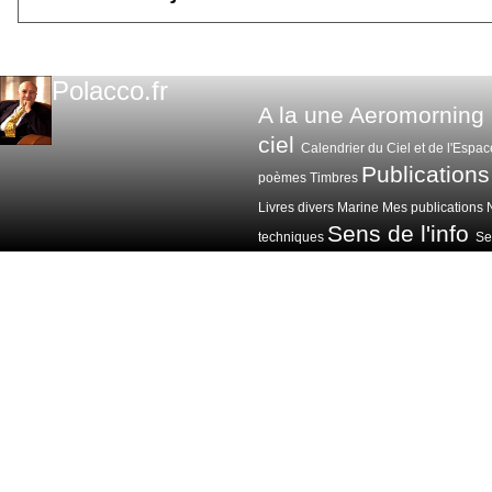
Polacco.fr
A la une
Aeromorning
ciel
Calendrier du Ciel et de l'Espac
Publications
poèmes
Timbres
Livres divers
Marine
Mes publications
Sens de l'info
techniques
Sen
Voitures avions