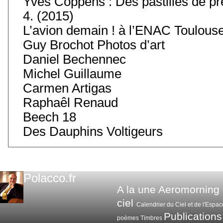
Yves Coppens : Des pastilles de pré
4. (2015)
L’avion demain ! à l’ENAC Toulouse
Guy Brochot Photos d’art
Daniel Bechennec
Michel Guillaume
Carmen Artigas
Raphaêl Renaud
Beech 18
Des Dauphins Voltigeurs
Polacco.fr
A la une
Aeromorning
ciel
Calendrier du Ciel et de l'Espac
Publications
poèmes
Timbres