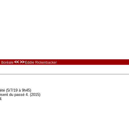
<< >>
 Boréale
Eddie Rickenbacker
été (5/7/19 à 9h45)
résent du passé 4. (2015)
4