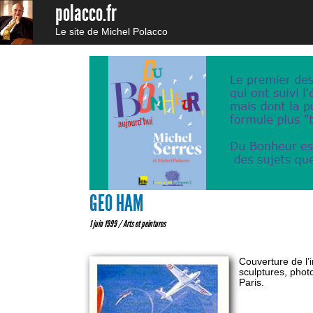
polacco.fr
Le site de Michel Polacco
GEO HAM
1 juin 1999 /
Arts et peintures
Couverture de l’i
sculptures, photo
Paris.