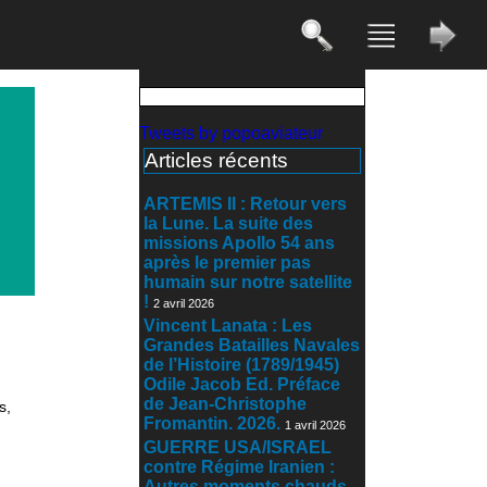
Tweets by popoaviateur
Articles récents
ARTEMIS II : Retour vers
la Lune. La suite des
missions Apollo 54 ans
après le premier pas
humain sur notre satellite
!
2 avril 2026
Vincent Lanata : Les
Grandes Batailles Navales
de l’Histoire (1789/1945)
Odile Jacob Ed. Préface
de Jean-Christophe
s,
Fromantin. 2026.
1 avril 2026
GUERRE USA/ISRAEL
contre Régime Iranien :
Autres moments chauds