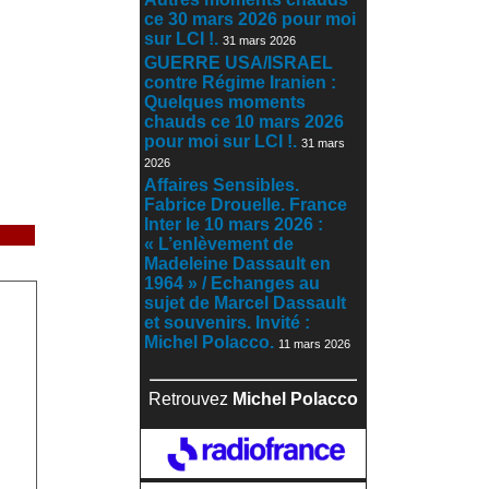
ce 30 mars 2026 pour moi
sur LCI !.
31 mars 2026
GUERRE USA/ISRAEL
contre Régime Iranien :
Quelques moments
chauds ce 10 mars 2026
pour moi sur LCI !.
31 mars
2026
Affaires Sensibles.
Fabrice Drouelle. France
Inter le 10 mars 2026 :
« L’enlèvement de
Madeleine Dassault en
1964 » / Echanges au
sujet de Marcel Dassault
et souvenirs. Invité :
Michel Polacco.
11 mars 2026
Retrouvez
Michel Polacco