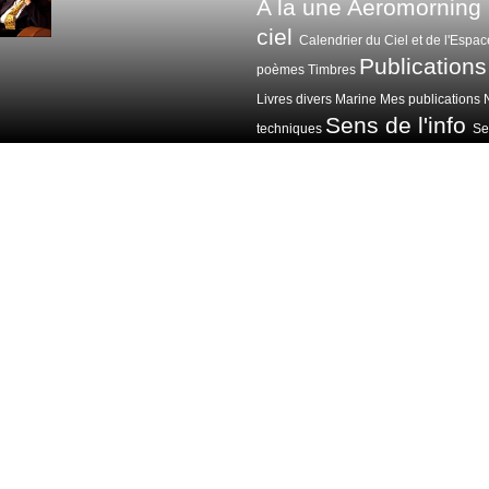
A la une
Aeromorning
ciel
Calendrier du Ciel et de l'Espac
Publications
poèmes
Timbres
Livres divers
Marine
Mes publications
Sens de l'info
techniques
Sen
Voitures avions